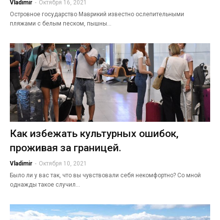
Vladimir
-
Октября 16, 2021
Островное государство Маврикий известно ослепительными
пляжами с белым песком, пышны…
Как избежать культурных ошибок,
проживая за границей.
Vladimir
-
Октября 10, 2021
Было ли у вас так, что вы чувствовали себя некомфортно? Со мной
однажды такое случил…