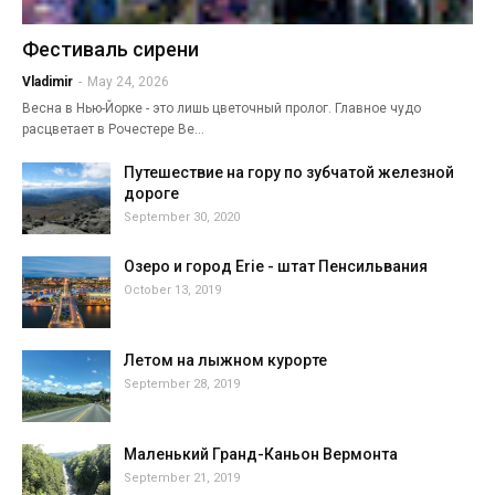
Фестиваль сирени
Vladimir
-
May 24, 2026
Весна в Нью-Йорке - это лишь цветочный пролог. Главное чудо
расцветает в Рочестере Ве…
Путешествие на гору по зубчатой железной
дороге
September 30, 2020
Озеро и город Erie - штат Пенсильвания
October 13, 2019
Летом на лыжном курорте
September 28, 2019
Маленький Гранд-Каньон Вермонта
September 21, 2019